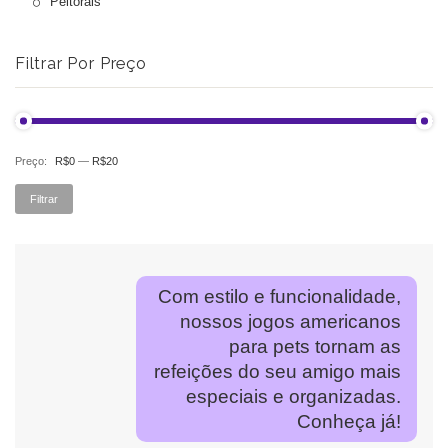
Peitorais
Filtrar Por Preço
Preço:
R$0
—
R$20
Pr
Pr
Filtrar
mí
má
Com estilo e funcionalidade,
nossos jogos americanos
para pets tornam as
refeições do seu amigo mais
especiais e organizadas.
Conheça já!