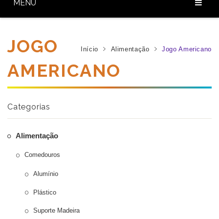
MENU
Home
JOGO
Sobre Nós
Início
Alimentação
Jogo Americano
AMERICANO
Nossos Produtos
Diferenciais
Categorias
Baixar Catálogo
Blog
Alimentação
Contato
Comedouros
Alumínio
Plástico
Suporte Madeira