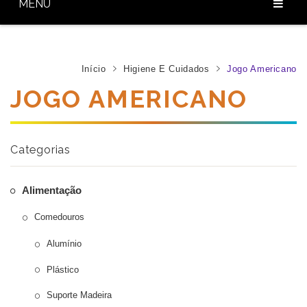
MENU
Home
Sobre Nós
Início
Higiene E Cuidados
Jogo Americano
JOGO AMERICANO
Nossos Produtos
Diferenciais
Categorias
Baixar Catálogo
Blog
Alimentação
Contato
Comedouros
Alumínio
Plástico
Suporte Madeira