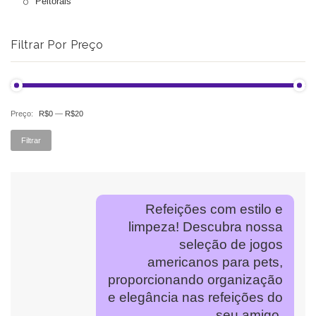
Peitorais
Filtrar Por Preço
Preço:
R$0
—
R$20
Pr
Pr
Filtrar
mí
má
Refeições com estilo e
limpeza! Descubra nossa
seleção de jogos
americanos para pets,
proporcionando organização
e elegância nas refeições do
seu amigo.