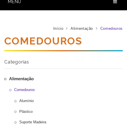
MENU
Home
Sobre Nós
Início
Alimentação
Comedouros
COMEDOUROS
Nossos Produtos
Diferenciais
Categorias
Baixar Catálogo
Blog
Alimentação
Contato
Comedouros
Alumínio
Plástico
Suporte Madeira