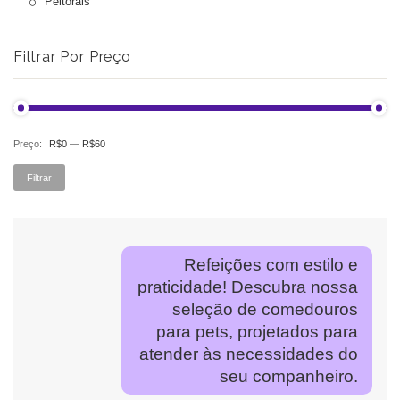
Peitorais
Filtrar Por Preço
Preço:
R$0
—
R$60
Pr
Pr
Filtrar
mí
má
Refeições com estilo e
praticidade! Descubra nossa
seleção de comedouros
para pets, projetados para
atender às necessidades do
seu companheiro.