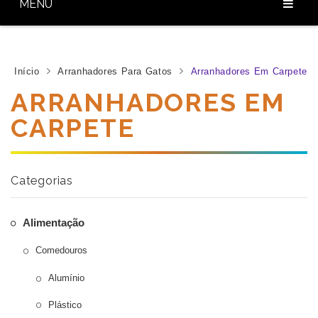
MENU
Home
Início
Sobre Nós
Arranhadores Para Gatos
Arranhadores Em Carpete
ARRANHADORES EM
Nossos Produtos
CARPETE
Diferenciais
Baixar Catálogo
Categorias
Blog
Contato
Alimentação
Comedouros
Alumínio
Plástico