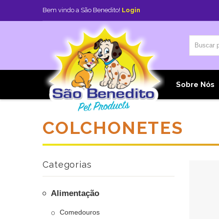
Bem vindo a São Benedito!
Login
Home
Sobre Nós
COLCHONETES
Categorias
Alimentação
Comedouros