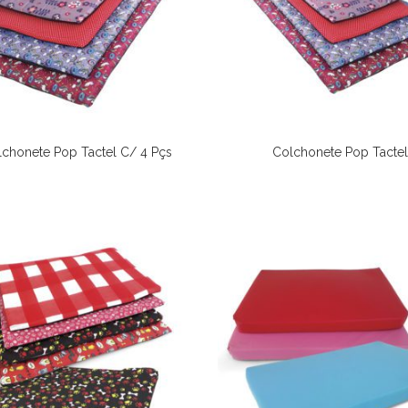
lchonete Pop Tactel C/ 4 Pçs
Colchonete Pop Tacte
Comprar
Ver Opções