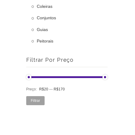
Coleiras
Conjuntos
Guias
Peitorais
Filtrar Por Preço
Preço:
R$20
—
R$170
Preço
Preço
Filtrar
mínimo
máximo