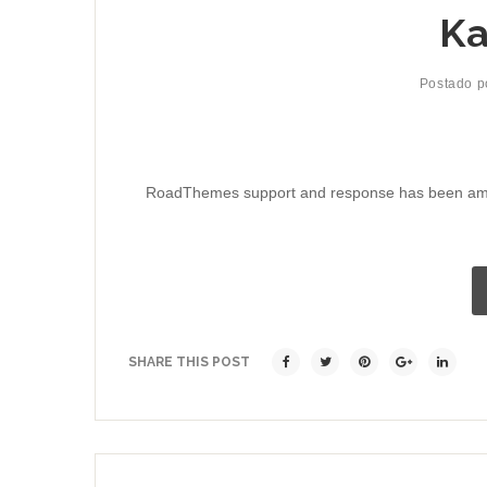
Ka
Postado 
RoadThemes support and response has been amazi
SHARE THIS POST