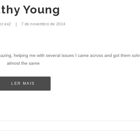
thy Young
|
por
ex2
7 de novembro de 2014
ng, helping me with several issues I came across and got them sol
almost the same
LER MAIS