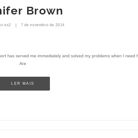
nifer Brown
|
por
ex2
7 de novembro de 2014
port has served me immediately and solved my problems when I need h
Are
LER MAIS