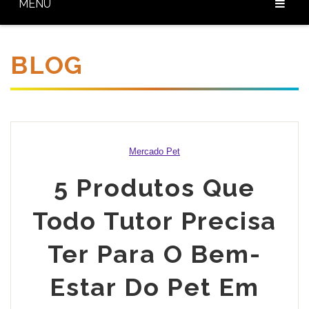
MENU
Home
BLOG
Sobre Nós
Nossos Produtos
Diferenciais
Mercado Pet
Baixar Catálogo
5 Produtos Que
Blog
Contato
Todo Tutor Precisa
Ter Para O Bem-
Estar Do Pet Em