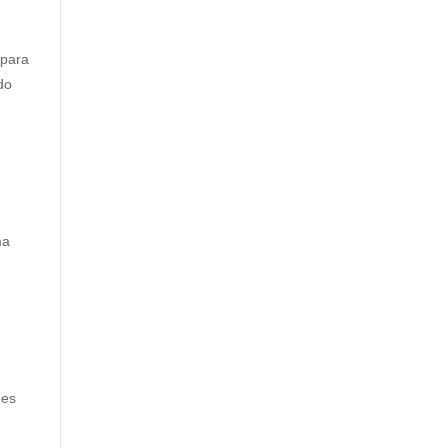
 para
do
ma
des