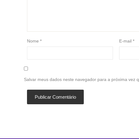
Nome
*
E-mail
*
Salvar meus dados neste navegador para a próxima vez q