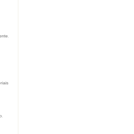
ente.
riais
o.