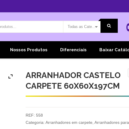
Todas as Categorias
Nossos Produtos
Diferenciais
Baixar Catál
ARRANHADOR CASTELO
CARPETE 60X60X197CM
REF:
558
Categoria:
Arranhadores em carpete
,
Arranhadores para