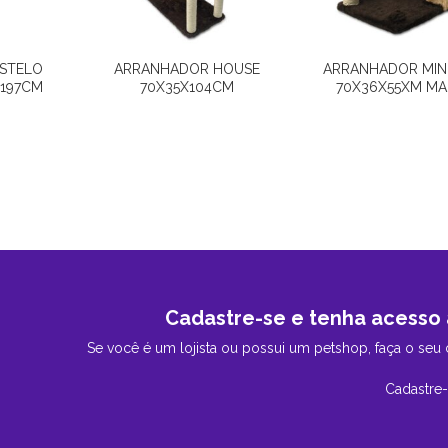
STELO
ARRANHADOR HOUSE
ARRANHADOR MIN
197CM
70X35X104CM
70X36X55XM M
Cadastre-se e tenha acesso 
Se você é um lojista ou possui um petshop, faça o seu 
Cadastre