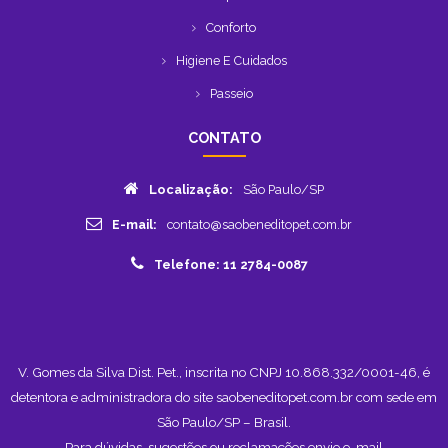
Conforto
Higiene E Cuidados
Passeio
CONTATO
Localização:
São Paulo/SP
E-mail:
contato@saobeneditopet.com.br
Telefone: 11 2784-0087
V. Gomes da Silva Dist. Pet., inscrita no CNPJ 10.868.332/0001-46, é
detentora e administradora do site saobeneditopet.com.br com sede em
São Paulo/SP – Brasil.
Para dúvidas, sugestões ou reclamações envie e-mail