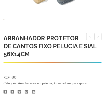
ARRANHADOR PROTETOR
PROTETO
PROT
DE CANTOS FIXO PELUCIA E SIAL
DE
DE
56X14CM
CANTOS
CANT
FIXO
E
CARPETE
SOFÁ
56X14CM
CARP
REF:
583
31X3
Categoria:
Arranhadores em pelúcia
,
Arranhadores para gatos