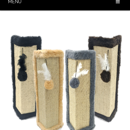
MENU
Home
Sobre Nós
Nossos Produtos
Diferenciais
Baixar Catálogo
Blog
Contato