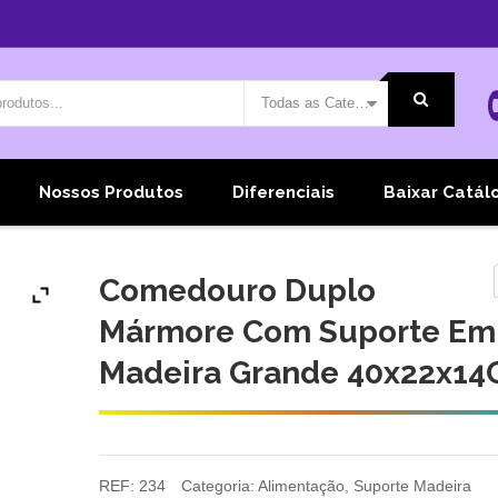
Todas as Categorias
Nossos Produtos
Diferenciais
Baixar Catál
Comedouro Duplo
Mármore Com Suporte Em
Madeira Grande 40x22x1
REF:
234
Categoria:
Alimentação
,
Suporte Madeira