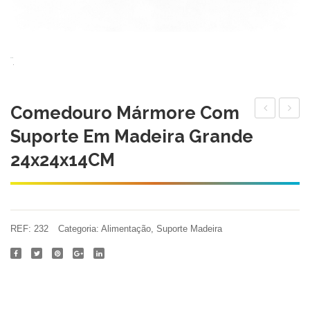
Comedouro Mármore Com
mármore
duplo
Suporte Em Madeira Grande
com
mármo
24x24x14CM
suporte
com
em
suport
madeira
em
pequeno
madei
REF:
232
Categoria:
Alimentação
,
Suporte Madeira
24x24x11C
peque
40x22