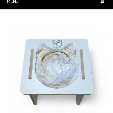
MENU
Home
Sobre Nós
Nossos Produtos
Diferenciais
Baixar Catálogo
Blog
Contato