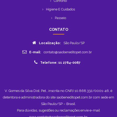
Conforto
Higiene E Cuidados
Passeio
CONTATO
Localização:
São Paulo/SP
E-mail:
contato@saobeneditopet.com.br
Telefone: 11 2784-0087
V. Gomes da Silva Dist. Pet., inscrita no CNPJ 10.868.332/0001-46, é
detentora e administradora do site saobeneditopet.com.br com sede em
São Paulo/SP – Brasil.
Para dúvidas, sugestões ou reclamações envie e-mail
para
contato@saobeneditopet.com.br
.