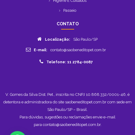
Higiene E Cuidados
Passeio
CONTATO
Localização:
São Paulo/SP
E-mail:
contato@saobeneditopet.com.br
Telefone: 11 2784-0087
V. Gomes da Silva Dist. Pet., inscrita no CNPJ 10.868.332/0001-46, é
detentora e administradora do site saobeneditopet.com.br com sede em
São Paulo/SP – Brasil.
Para dúvidas, sugestões ou reclamações envie e-mail
para
contato@saobeneditopet.com.br
.