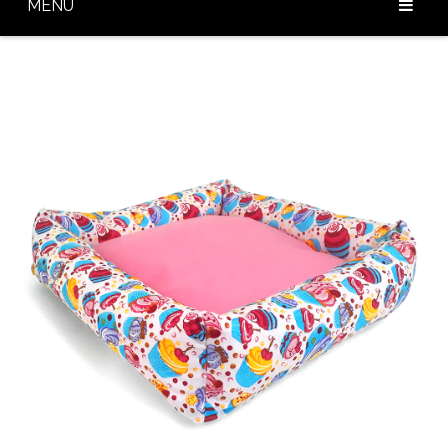
MENU
Home
Sobre Nós
Nossos Produtos
Diferenciais
Baixar Catálogo
Blog
Contato