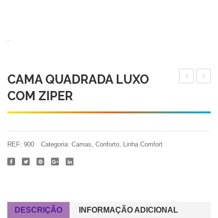
CAMA QUADRADA LUXO
CAMA
MACI
COM ZIPER
QUADRAD
FLEX
LUXO
CRAV
COM
PEQU
ZIPER
10CM
REF:
900
Categoria:
Camas
,
Conforto
,
Linha Comfort
– 3
PÇS
DESCRIÇÃO
INFORMAÇÃO ADICIONAL