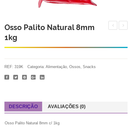
Osso Palito Natural 8mm
Palito
Palito
1kg
Natural
Colori
8mm
8mm
c/
6pç
6pç
REF:
319K
Categoria:
Alimentação
,
Ossos
,
Snacks
DESCRIÇÃO
AVALIAÇÕES (0)
Osso Palito Natural 8mm c/ 1kg