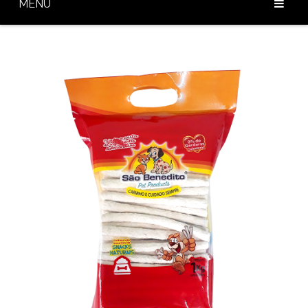
MENU
Home
Sobre Nós
Nossos Produtos
Diferenciais
Baixar Catálogo
Blog
Contato