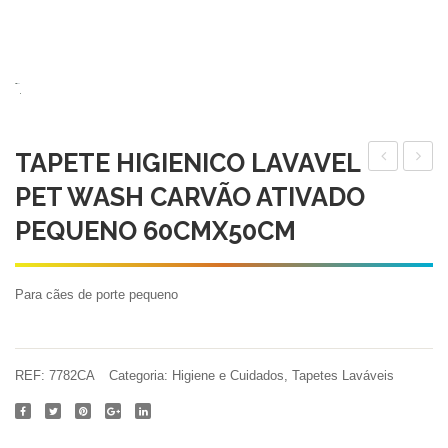
TAPETE HIGIENICO LAVAVEL
HIGIÊNICO
HIGIE
PET WASH CARVÃO ATIVADO
LAVÁVEL
LAVA
PEQUENO 60CMX50CM
PET
PET
WASH
WASH
GRANDE
CARV
Para cães de porte pequeno
100CMX90
ATIV
MEDI
REF:
7782CA
Categoria:
Higiene e Cuidados
,
Tapetes Laváveis
80CM