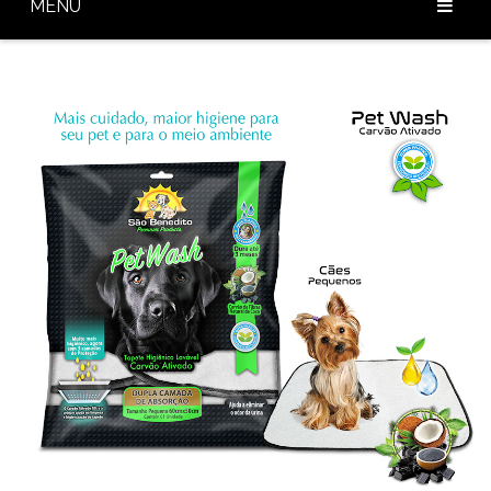
MENU
Home
Sobre Nós
Nossos Produtos
Diferenciais
Baixar Catálogo
Blog
Contato