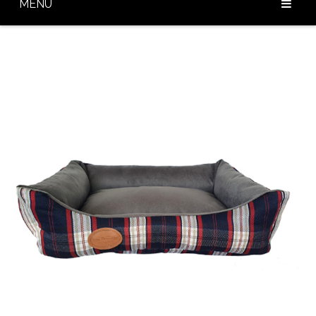
MENU
Home
Sobre Nós
Nossos Produtos
Diferenciais
Baixar Catálogo
Blog
Contato