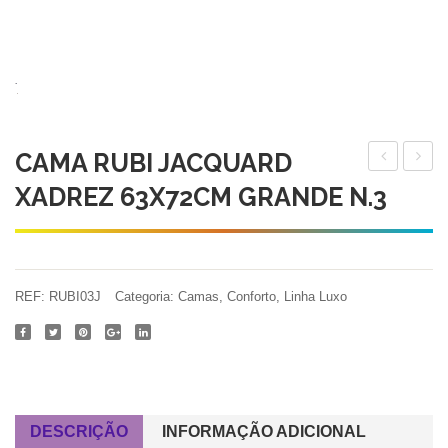
CAMA RUBI JACQUARD
EUROPA
RUBI
XADREZ 63X72CM GRANDE N.3
JACQUAR
JACQ
XADREZ
XADR
62X53X20
52X6
EXTRA
MEDI
REF:
RUBI03J
Categoria:
Camas
,
Conforto
,
Linha Luxo
GRANDE
N.2
N.5
DESCRIÇÃO
INFORMAÇÃO ADICIONAL