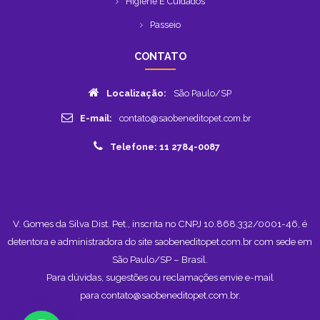
Higiene E Cuidados
Passeio
CONTATO
Localização:
São Paulo/SP
E-mail:
contato@saobeneditopet.com.br
Telefone: 11 2784-0087
V. Gomes da Silva Dist. Pet., inscrita no CNPJ 10.868.332/0001-46, é
detentora e administradora do site saobeneditopet.com.br com sede em
São Paulo/SP – Brasil.
Para dúvidas, sugestões ou reclamações envie e-mail
para
contato@saobeneditopet.com.br
.