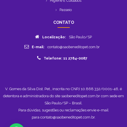
Higiene E Cuidados
Passeio
CONTATO
Localização:
São Paulo/SP
E-mail:
contato@saobeneditopet.com.br
Telefone: 11 2784-0087
V. Gomes da Silva Dist. Pet., inscrita no CNPJ 10.868.332/0001-46, é
detentora e administradora do site saobeneditopet.com.br com sede em
São Paulo/SP – Brasil.
Para dúvidas, sugestões ou reclamações envie e-mail
para
contato@saobeneditopet.com.br
.