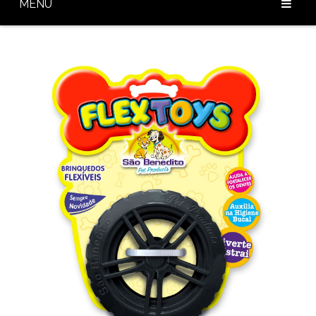
MENU
Home
Sobre Nós
Nossos Produtos
Diferenciais
Baixar Catálogo
Blog
Contato