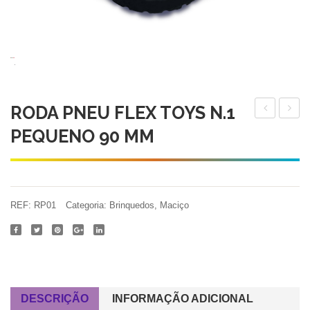
RODA PNEU FLEX TOYS N.1
Para
EURO
PEQUENO 90 MM
Gatos
TECI
Adultos
SUED
150ml
40x31
MINI
REF:
RP01
Categoria:
Brinquedos
,
Maciço
N.1
DESCRIÇÃO
INFORMAÇÃO ADICIONAL