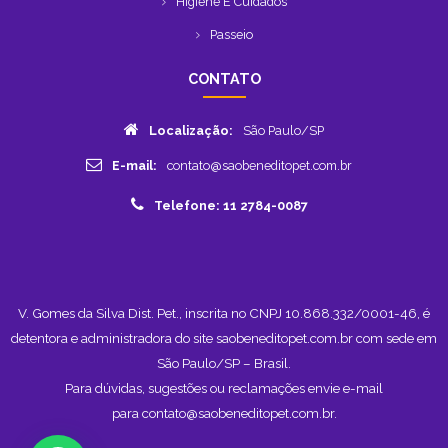
Higiene E Cuidados
Passeio
CONTATO
Localização:
São Paulo/SP
E-mail:
contato@saobeneditopet.com.br
Telefone: 11 2784-0087
V. Gomes da Silva Dist. Pet., inscrita no CNPJ 10.868.332/0001-46, é
detentora e administradora do site saobeneditopet.com.br com sede em
São Paulo/SP – Brasil.
Para dúvidas, sugestões ou reclamações envie e-mail
para
contato@saobeneditopet.com.br
.