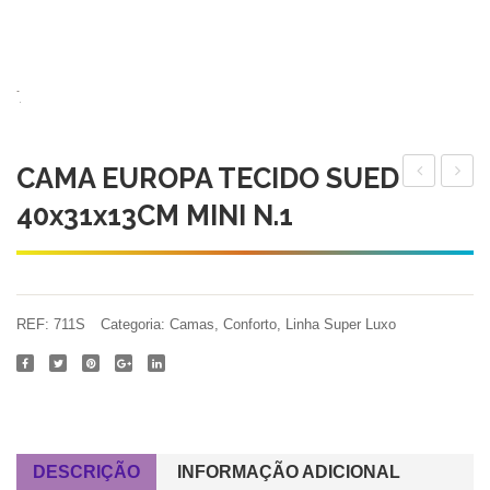
CAMA EUROPA TECIDO SUED
PNEU
EURO
40x31x13CM MINI N.1
FLEX
TECI
TOYS
SUED
N.1
44x37
PEQUENO
PEQU
REF:
711S
Categoria:
Camas
,
Conforto
,
Linha Super Luxo
90
N.2
MM
DESCRIÇÃO
INFORMAÇÃO ADICIONAL