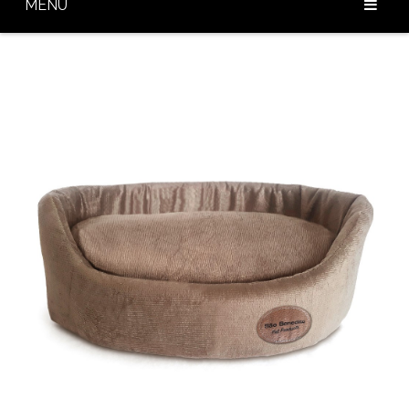
MENU
Home
Sobre Nós
Nossos Produtos
Diferenciais
Baixar Catálogo
Blog
Contato