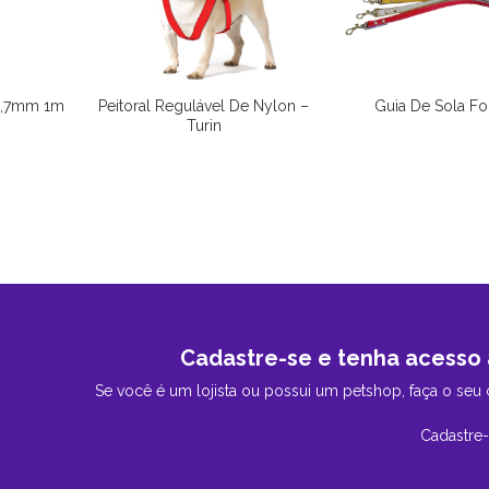
0,7mm 1m
Peitoral Regulável De Nylon –
Guia De Sola Fo
Turin
Cadastre-se e tenha acesso 
Se você é um lojista ou possui um petshop, faça o seu 
Cadastre