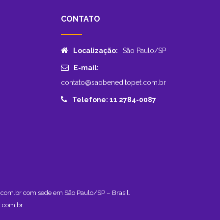
CONTATO
Localização:
São Paulo/SP
E-mail:
contato@saobeneditopet.com.br
Telefone: 11 2784-0087
et.com.br com sede em São Paulo/SP – Brasil.
.com.br
.