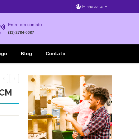
Minha conta
Entre em contato
(11) 2784-0087
ogo
Blog
Contato
TRANSPORTE
TRANSPORTE
7CM
ZURIQUE
MARSELHA
N.02
N.02
28X46X30CM
47X28X30CM