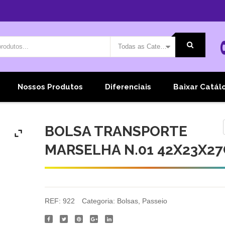
Todas as Categorias
Nossos Produtos
Diferenciais
Baixar Catál
BOLSA TRANSPORTE
MARSELHA N.01 42X23X2
REF:
922
Categoria:
Bolsas
,
Passeio