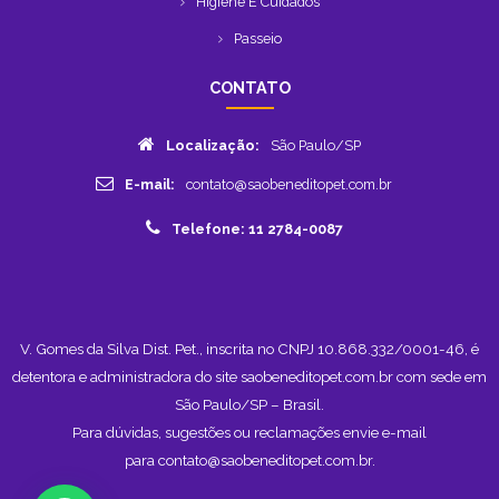
Higiene E Cuidados
Passeio
CONTATO
Localização:
São Paulo/SP
E-mail:
contato@saobeneditopet.com.br
Telefone: 11 2784-0087
V. Gomes da Silva Dist. Pet., inscrita no CNPJ 10.868.332/0001-46, é
detentora e administradora do site saobeneditopet.com.br com sede em
São Paulo/SP – Brasil.
Para dúvidas, sugestões ou reclamações envie e-mail
para
contato@saobeneditopet.com.br
.