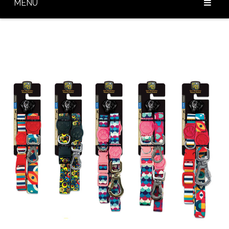
MENU
Home
Sobre Nós
Nossos Produtos
Diferenciais
Baixar Catálogo
Blog
Contato