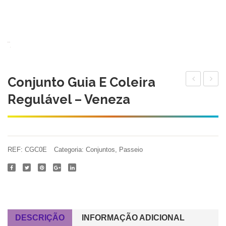
Conjunto Guia E Coleira
Regulável
Regulá
Regulável – Veneza
de
de
Nylon
Nylon
–
–
Turin
Venez
REF:
CGC0E
Categoria:
Conjuntos
,
Passeio
DESCRIÇÃO
INFORMAÇÃO ADICIONAL