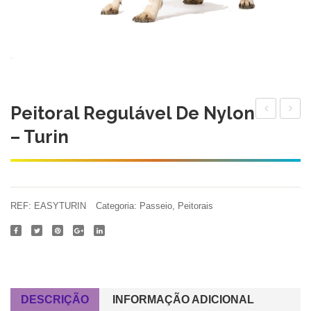
Peitoral Regulável De Nylon
Guia
Guia
– Turin
e
e
Coleira
Coleir
Regulável
Regulá
–
–
REF:
EASYTURIN
Categoria:
Passeio
,
Peitorais
Turin
Venez
DESCRIÇÃO
INFORMAÇÃO ADICIONAL